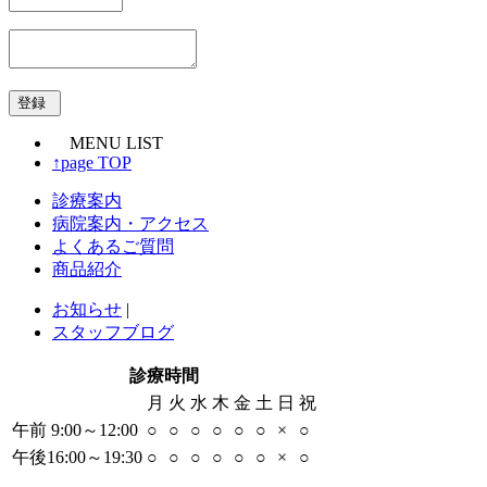
MENU LIST
↑page TOP
診療案内
病院案内・アクセス
よくあるご質問
商品紹介
お知らせ
|
スタッフブログ
診療時間
月
火
水
木
金
土
日
祝
午前 9:00～12:00
○
○
○
○
○
○
×
○
午後16:00～19:30
○
○
○
○
○
○
×
○