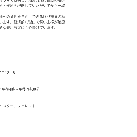
りやすく説明し、治療方法に複数の選択
所・短所を理解していただいてから一緒
様への負担を考え、できる限り投薬の種
います。経済的な理由で飼い主様が治療
的な費用設定にも心掛けています。
目12－8
／午後4時～午後7時30分
ムスター、フェレット