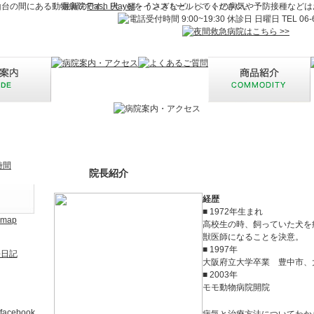
山台の間にある動物病院です。犬・猫・うさぎなど、ペットの病気や予防接種などは
最新の
Flash Player
をインストールしてください。
院長紹介
経歴
■ 1972年生まれ
高校生の時、飼っていた犬を
獣医師になることを決意。
■ 1997年
大阪府立大学卒業 豊中市、
■ 2003年
モモ動物病院開院