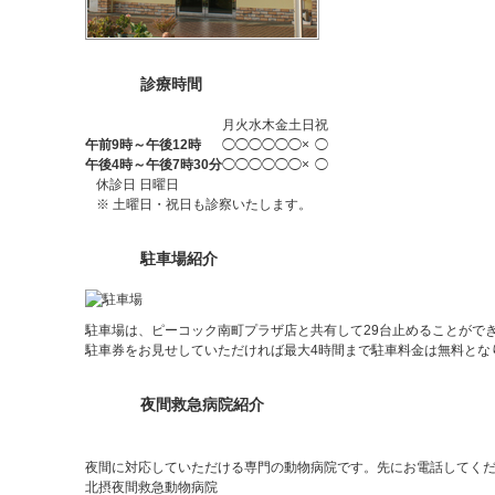
診療時間
月
火
水
木
金
土
日
祝
午前9時～午後12時
◯
◯
◯
◯
◯
◯
×
◯
午後4時～午後7時30分
◯
◯
◯
◯
◯
◯
×
◯
休診日 日曜日
※ 土曜日・祝日も診察いたします。
駐車場紹介
駐車場は、ピーコック南町プラザ店と共有して29台止めることがで
駐車券をお見せしていただければ最大4時間まで駐車料金は無料とな
夜間救急病院紹介
夜間に対応していただける専門の動物病院です。先にお電話してく
北摂夜間救急動物病院