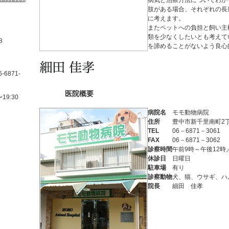
病気と治療方法についてわか
肢がある場合、それぞれの長
に考えます。
またペットへの負担と飼い主
類を少なくしたいとも考えて
-8
を諦めることがないよう良心
医院概要
病院名
モモ動物病院
住所
豊中市新千里南町2丁
TEL
06－6871－3061
FAX
06－6871－3062
診察時間
午前9時～午後12時
休診日
日曜日
駐車場
有り
診察動物
犬、猫、ウサギ、ハ
院長
細田 佳孝